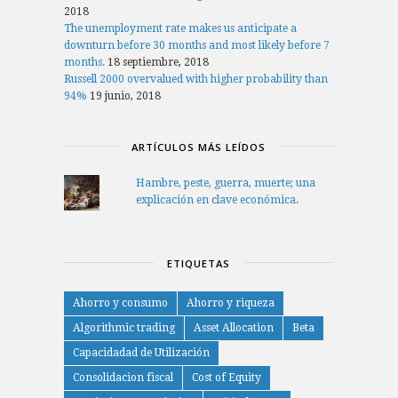
2018
The unemployment rate makes us anticipate a
downturn before 30 months and most likely before 7
months.
18 septiembre, 2018
Russell 2000 overvalued with higher probability than
94%
19 junio, 2018
ARTÍCULOS MÁS LEÍDOS
Hambre, peste, guerra, muerte; una
explicación en clave económica.
ETIQUETAS
Ahorro y consumo
Ahorro y riqueza
Algorithmic trading
Asset Allocation
Beta
Capacidadad de Utilización
Consolidacion fiscal
Cost of Equity