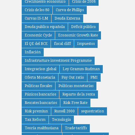
Crecimiento económico
Crisis de 2008
Crisis de los 80
Curva de Phillips
Curvas IS-LM
Deuda Externa
Deuda publica española
Déficit público
Economic Cycle
Economic Growth Rate
El QE del BCE
fiscal cliff
Impuestos
Inflación
Infrastructure investment Programme
Integracion global
Ley Gramm-Rudman
Oferta Monetaria
Pay Out ratio
PMI
Políticas fiscales
Políticas monetarias
Pánicos bancarios
Reparto de la renta
Rescates bancarios
Risk Free Rate
Risk premiun
Russell 2000
sequestration
Tax Reform
Tecnología
Teoría malthusiana
Trade tariffs