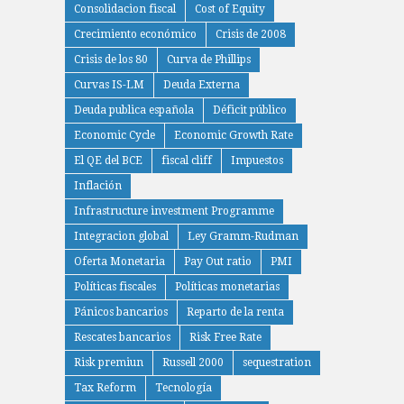
Consolidacion fiscal
Cost of Equity
Crecimiento económico
Crisis de 2008
Crisis de los 80
Curva de Phillips
Curvas IS-LM
Deuda Externa
Deuda publica española
Déficit público
Economic Cycle
Economic Growth Rate
El QE del BCE
fiscal cliff
Impuestos
Inflación
Infrastructure investment Programme
Integracion global
Ley Gramm-Rudman
Oferta Monetaria
Pay Out ratio
PMI
Políticas fiscales
Políticas monetarias
Pánicos bancarios
Reparto de la renta
Rescates bancarios
Risk Free Rate
Risk premiun
Russell 2000
sequestration
Tax Reform
Tecnología