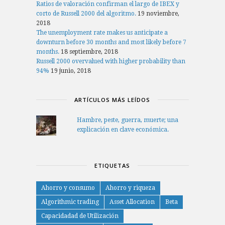
Ratios de valoración confirman el largo de IBEX y
corto de Russell 2000 del algoritmo.
19 noviembre,
2018
The unemployment rate makes us anticipate a
downturn before 30 months and most likely before 7
months.
18 septiembre, 2018
Russell 2000 overvalued with higher probability than
94%
19 junio, 2018
ARTÍCULOS MÁS LEÍDOS
Hambre, peste, guerra, muerte; una
explicación en clave económica.
ETIQUETAS
Ahorro y consumo
Ahorro y riqueza
Algorithmic trading
Asset Allocation
Beta
Capacidadad de Utilización