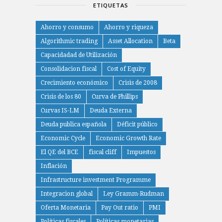
ETIQUETAS
Ahorro y consumo
Ahorro y riqueza
Algorithmic trading
Asset Allocation
Beta
Capacidadad de Utilización
Consolidacion fiscal
Cost of Equity
Crecimiento económico
Crisis de 2008
Crisis de los 80
Curva de Phillips
Curvas IS-LM
Deuda Externa
Deuda publica española
Déficit público
Economic Cycle
Economic Growth Rate
El QE del BCE
fiscal cliff
Impuestos
Inflación
Infrastructure investment Programme
Integracion global
Ley Gramm-Rudman
Oferta Monetaria
Pay Out ratio
PMI
Políticas fiscales
Políticas monetarias