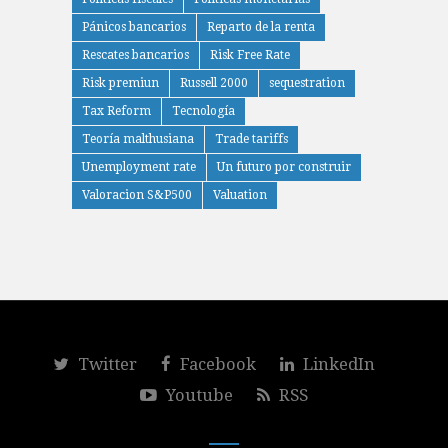
Pánicos bancarios
Reparto de la renta
Rescates bancarios
Risk Free Rate
Risk premiun
Russell 2000
sequestration
Tax Reform
Tecnología
Teoría malthusiana
Trade tariffs
Unemployment rate
Un futuro por construir
Valoracion S&P500
Valuation
Twitter
Facebook
LinkedIn
Youtube
RSS