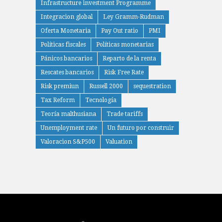
Infrastructure investment Programme
Integracion global
Ley Gramm-Rudman
Oferta Monetaria
Pay Out ratio
PMI
Políticas fiscales
Políticas monetarias
Pánicos bancarios
Reparto de la renta
Rescates bancarios
Risk Free Rate
Risk premiun
Russell 2000
sequestration
Tax Reform
Tecnología
Teoría malthusiana
Trade tariffs
Unemployment rate
Un futuro por construir
Valoracion S&P500
Valuation