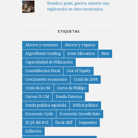
Hambre, peste, guerra, muerte; una
explicación en clave económica.
ETIQUETAS
Ahorro y consumo
Ahorro y riqueza
Algorithmic trading
Asset Allocation
Beta
Capacidadad de Utilización
Consolidacion fiscal
Cost of Equity
Crecimiento económico
Crisis de 2008
Crisis de los 80
Curva de Phillips
Curvas IS-LM
Deuda Externa
Deuda publica española
Déficit público
Economic Cycle
Economic Growth Rate
El QE del BCE
fiscal cliff
Impuestos
Inflación