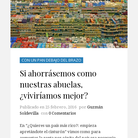
CON UN PAN DEBAJO DEL BRAZO
Si ahorrásemos como
nuestras abuelas,
¿viviríamos mejor?
Publicado en
25 febrero, 2016
por
Guzmán
Soldevilla
con
0 Comentarios
En “¿Quieres un país más rico?: empieza
apretándote el cinturón” vimos como para
aumentar la renta per cápita del país era necesario