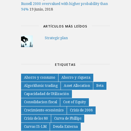
Russell 2000 overvalued with higher probability than
94%
19 junio, 2018
ARTÍCULOS MÁS LEÍDOS
Strategic plan
ETIQUETAS
Ahorro y consumo
Ahorro y riqueza
Algorithmic trading
Asset Allocation
Beta
Capacidadad de Utilización
Consolidacion fiscal
Cost of Equity
Crecimiento económico
Crisis de 2008
Crisis de los 80
Curva de Phillips
Curvas IS-LM
Deuda Externa