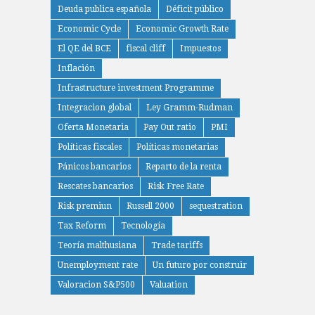
Deuda publica española
Déficit público
Economic Cycle
Economic Growth Rate
El QE del BCE
fiscal cliff
Impuestos
Inflación
Infrastructure investment Programme
Integracion global
Ley Gramm-Rudman
Oferta Monetaria
Pay Out ratio
PMI
Políticas fiscales
Políticas monetarias
Pánicos bancarios
Reparto de la renta
Rescates bancarios
Risk Free Rate
Risk premiun
Russell 2000
sequestration
Tax Reform
Tecnología
Teoría malthusiana
Trade tariffs
Unemployment rate
Un futuro por construir
Valoracion S&P500
Valuation