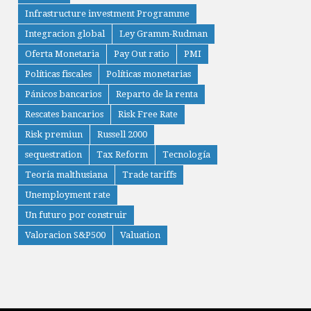
Infrastructure investment Programme
Integracion global
Ley Gramm-Rudman
Oferta Monetaria
Pay Out ratio
PMI
Políticas fiscales
Políticas monetarias
Pánicos bancarios
Reparto de la renta
Rescates bancarios
Risk Free Rate
Risk premiun
Russell 2000
sequestration
Tax Reform
Tecnología
Teoría malthusiana
Trade tariffs
Unemployment rate
Un futuro por construir
Valoracion S&P500
Valuation