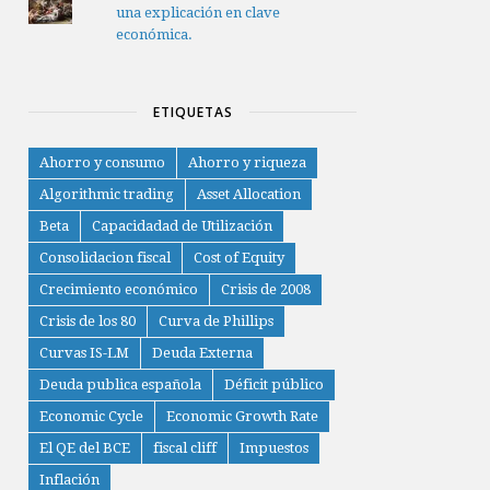
una explicación en clave
económica.
ETIQUETAS
Ahorro y consumo
Ahorro y riqueza
Algorithmic trading
Asset Allocation
Beta
Capacidadad de Utilización
Consolidacion fiscal
Cost of Equity
Crecimiento económico
Crisis de 2008
Crisis de los 80
Curva de Phillips
Curvas IS-LM
Deuda Externa
Deuda publica española
Déficit público
Economic Cycle
Economic Growth Rate
El QE del BCE
fiscal cliff
Impuestos
Inflación